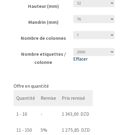
Hauteur (mm)
Mandrin (mm)
Nombre de colonnes
Nombre etiquettes /
Effacer
colonne
quantité
de
Offre en quantité
Etiquette
Quantité
Remise
Prix remisé
PolyPro
PP
1 - 10
-
1 343,00
DZD
Eco
Brillant
11 - 150
5%
1 275,85
DZD
EP3