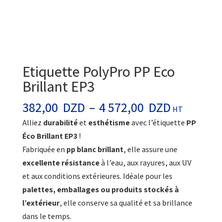
Etiquette PolyPro PP Eco
Brillant EP3
Plage
382,00
DZD
–
4 572,00
DZD
HT
de
Alliez
durabilité
et
esthétisme
avec l’étiquette
PP
prix :
Éco Brillant EP3
!
382,00
Fabriquée en
pp blanc brillant
, elle assure une
DZD
excellente résistance
à l’eau, aux rayures, aux UV
à
et aux conditions extérieures. Idéale pour les
4
palettes, emballages ou produits stockés à
572,00
l’extérieur
, elle conserve sa qualité et sa brillance
DZD
dans le temps.