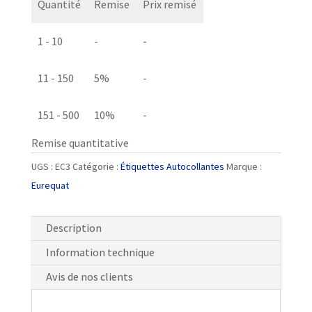
Quantité
Remise
Prix remisé
Transparentes
PolyClear
1 - 10
-
-
EC3
11 - 150
5%
-
151 - 500
10%
-
Remise quantitative
UGS :
EC3
Catégorie :
Étiquettes Autocollantes
Marque :
Eurequat
Description
Information technique
Avis de nos clients