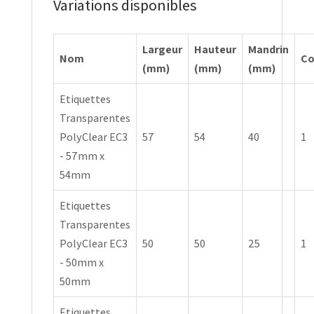
Variations disponibles
Largeur
Hauteur
Mandrin
Nom
Co
(mm)
(mm)
(mm)
Etiquettes
Transparentes
PolyClear EC3
57
54
40
1
- 57mm x
54mm
Etiquettes
Transparentes
PolyClear EC3
50
50
25
1
- 50mm x
50mm
Etiquettes