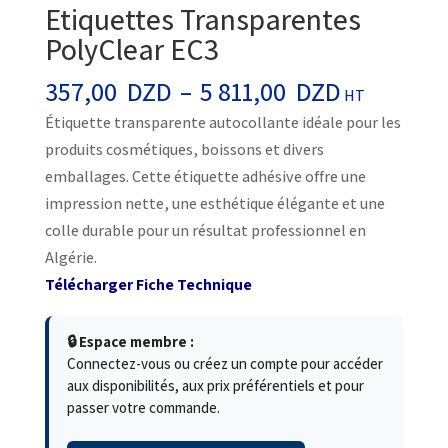
Etiquettes Transparentes
PolyClear EC3
Plage
357,00
DZD
–
5 811,00
DZD
HT
de
Étiquette transparente autocollante idéale pour les
prix :
produits cosmétiques, boissons et divers
357,00
emballages. Cette étiquette adhésive offre une
DZD
impression nette, une esthétique élégante et une
à
colle durable pour un résultat professionnel en
5
Algérie.
811,00
Télécharger Fiche Technique
DZD
🔒 Espace membre :
Connectez-vous ou créez un compte pour accéder
aux disponibilités, aux prix préférentiels et pour
passer votre commande.