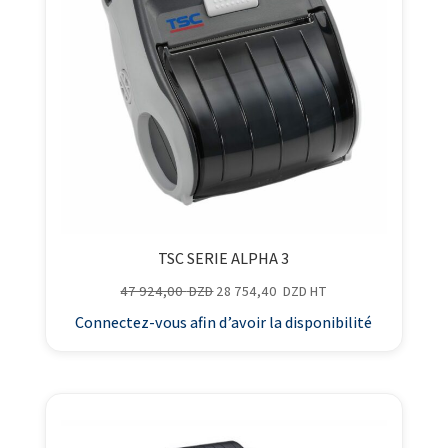
TSC SERIE ALPHA 3
Le
Le
47 924,00
DZD
28 754,40
DZD
HT
prix
prix
Connectez-vous afin d’avoir la disponibilité
initial
actuel
était :
est :
47
28
924,00
754,40
DZD.
DZD.