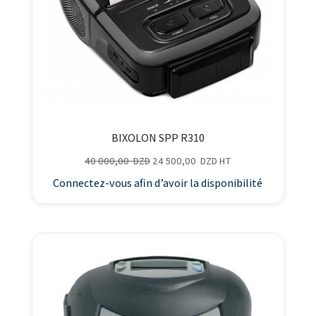
BIXOLON SPP R310
Le
Le
40 000,00
DZD
24 500,00
DZD
HT
prix
prix
Connectez-vous afin d’avoir la disponibilité
initial
actuel
était :
est :
40
24
000,00
500,00
DZD.
DZD.