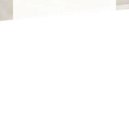
En partenariat avec
proposons des solutions sur m
services adaptés
à vos besoins de traçabilité et
société, comprenant conseils,
maintenance
de matériels informatiques, ai
des réseaux et des données 
savoir plus