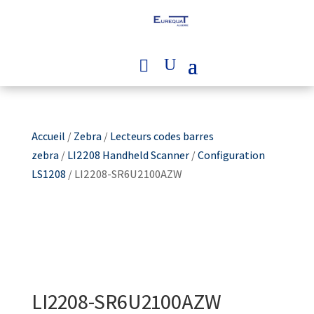
Accueil
/
Zebra
/
Lecteurs codes barres
zebra
/
LI2208 Handheld Scanner
/
Configuration
LS1208
/ LI2208-SR6U2100AZW
LI2208-SR6U2100AZW