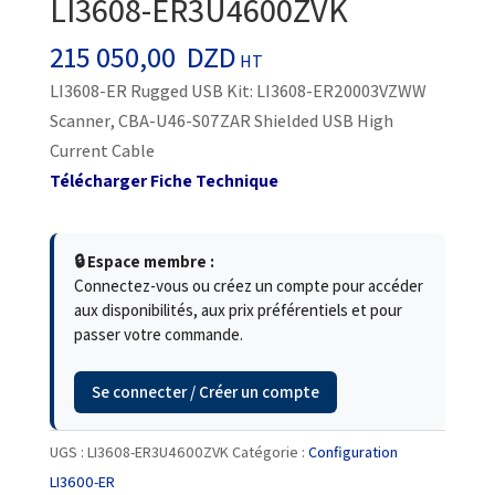
LI3608-ER3U4600ZVK
215 050,00
DZD
HT
LI3608-ER Rugged USB Kit: LI3608-ER20003VZWW
Scanner, CBA-U46-S07ZAR Shielded USB High
Current Cable
Télécharger Fiche Technique
🔒 Espace membre :
Connectez-vous ou créez un compte pour accéder
aux disponibilités, aux prix préférentiels et pour
passer votre commande.
Se connecter / Créer un compte
UGS :
LI3608-ER3U4600ZVK
Catégorie :
Configuration
LI3600-ER