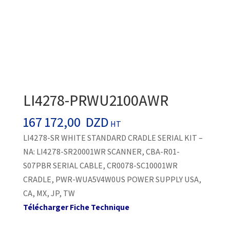
LI4278-PRWU2100AWR
167 172,00
DZD
HT
LI4278-SR WHITE STANDARD CRADLE SERIAL KIT –
NA: LI4278-SR20001WR SCANNER, CBA-R01-
S07PBR SERIAL CABLE, CR0078-SC10001WR
CRADLE, PWR-WUA5V4W0US POWER SUPPLY USA,
CA, MX, JP, TW
Télécharger Fiche Technique