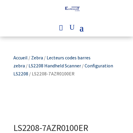
Accueil
/
Zebra
/
Lecteurs codes barres
zebra
/
LS2208 Handheld Scanner
/
Configuration
LS2208
/ LS2208-7AZR0100ER
LS2208-7AZR0100ER