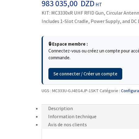
983 035,00
DZD
HT
KIT: MC3330xR UHF RFID Gun, Circular Anten
Includes 1-Slot Cradle, Power Supply, and DC L
🔒 Espace membre :
Connectez-vous ou créez un compte pour accéde
commande.
Se connecter / Créer un compte
UGS :
MC333U-GJ4EG4JP-1SKT
Catégorie :
Configur
Description
Information technique
Avis de nos clients