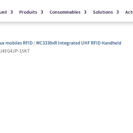
ueil
Produits
Consommables
Solutions
Act
ux mobiles RFID
/
MC3330xR Integrated UHF RFID Handheld
J4EG4JP-1SKT