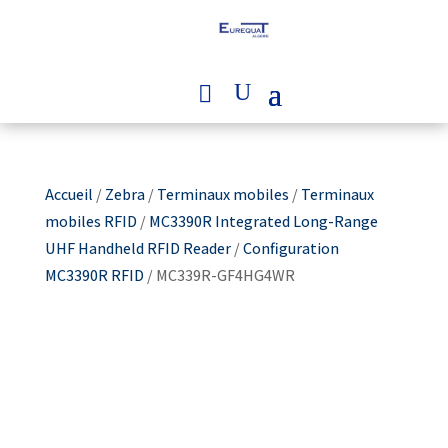
Accueil
/
Zebra
/
Terminaux mobiles
/
Terminaux
mobiles RFID
/
MC3390R Integrated Long-Range
UHF Handheld RFID Reader
/
Configuration
MC3390R RFID
/ MC339R-GF4HG4WR