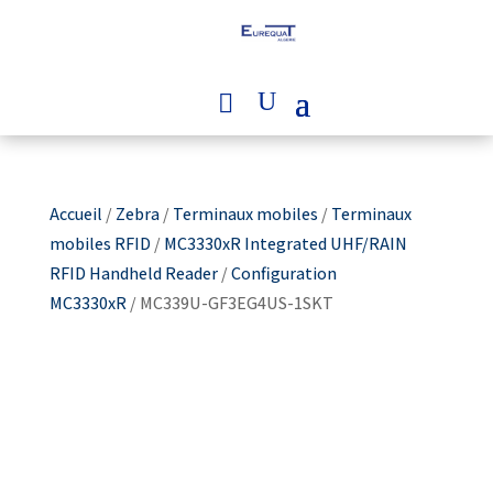
Accueil
/
Zebra
/
Terminaux mobiles
/
Terminaux
mobiles RFID
/
MC3330xR Integrated UHF/RAIN
RFID Handheld Reader
/
Configuration
MC3330xR
/ MC339U-GF3EG4US-1SKT