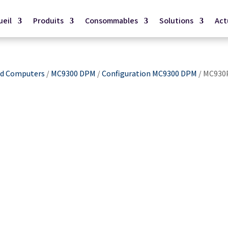
ueil
Produits
Consommables
Solutions
Act
d Computers
/
MC9300 DPM
/
Configuration MC9300 DPM
/ MC930