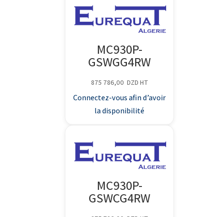
MC930P-
GSWGG4RW
875 786,00
DZD
HT
Connectez-vous afin d’avoir
la disponibilité
MC930P-
GSWCG4RW