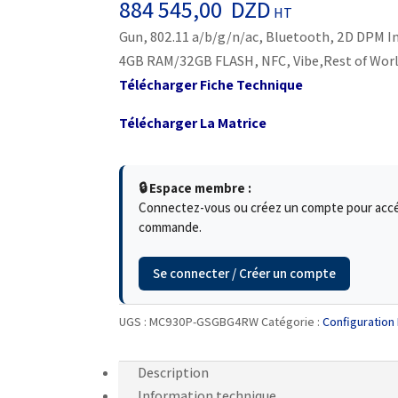
884 545,00
DZD
HT
Gun, 802.11 a/b/g/n/ac, Bluetooth, 2D DPM Im
4GB RAM/32GB FLASH, NFC, Vibe,Rest of Wor
Télécharger Fiche Technique
Télécharger La Matrice
🔒 Espace membre :
Connectez-vous ou créez un compte pour accéde
commande.
Se connecter / Créer un compte
UGS :
MC930P-GSGBG4RW
Catégorie :
Configuratio
Description
Information technique