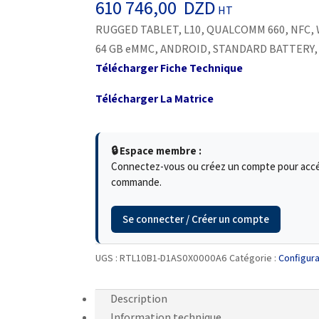
610 746,00
DZD
HT
RUGGED TABLET, L10, QUALCOMM 660, NFC, W
64 GB eMMC, ANDROID, STANDARD BATTERY,
Télécharger Fiche Technique
Télécharger La Matrice
🔒 Espace membre :
Connectez-vous ou créez un compte pour accéde
commande.
Se connecter / Créer un compte
UGS :
RTL10B1-D1AS0X0000A6
Catégorie :
Configura
Description
Information technique