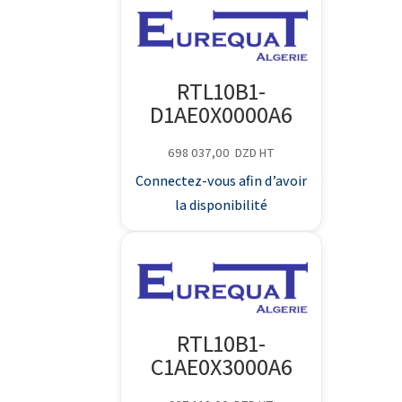
RTL10B1-
D1AE0X0000A6
698 037,00
DZD
HT
Connectez-vous afin d’avoir
la disponibilité
RTL10B1-
C1AE0X3000A6