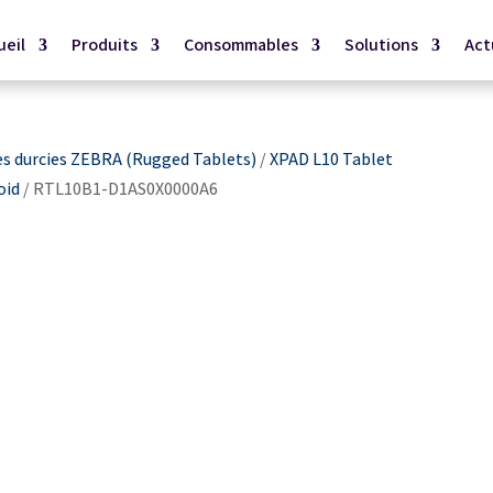
ueil
Produits
Consommables
Solutions
Act
es durcies ZEBRA (Rugged Tablets)
/
XPAD L10 Tablet
oid
/ RTL10B1-D1AS0X0000A6