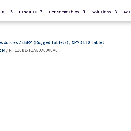
ueil
Produits
Consommables
Solutions
Act
es durcies ZEBRA (Rugged Tablets)
/
XPAD L10 Tablet
oid
/ RTL10B1-F1AE0X0000A6