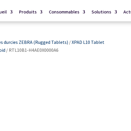
ueil
Produits
Consommables
Solutions
Act
es durcies ZEBRA (Rugged Tablets)
/
XPAD L10 Tablet
oid
/ RTL10B1-H4AE0X0000A6