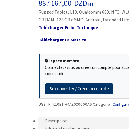
887 167,00
DZD
HT
Rugged Tablet, L10, Qualcomm 660, NFC, WLA
GB RAM, 128 GB eMMC, Android, Extended Life
Télécharger Fiche Technique
Télécharger La Matrice
🔒 Espace membre :
Connectez-vous ou créez un compte pour accéde
commande.
Se connecter / Créer un compte
UGS :
RTL10B1-H4AE0X0000A6
Catégorie :
Configura
Description
Information technique