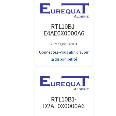
RTL10B1-
E4AE0X0000A6
828 973,00
DZD
HT
Connectez-vous afin d’avoir
la disponibilité
RTL10B1-
D2AE0X0000A6