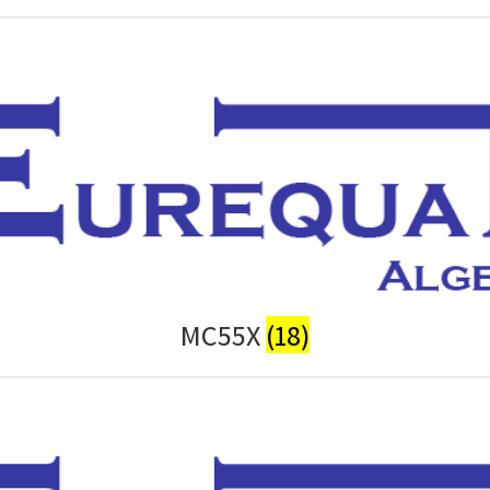
MC55X
(18)