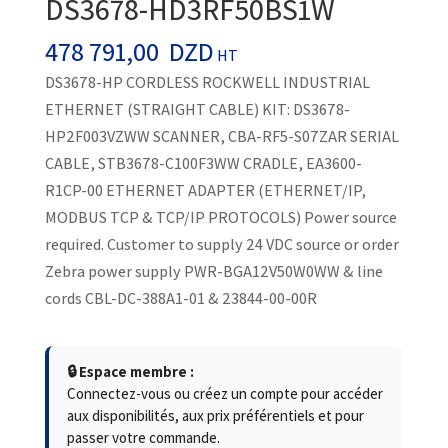
DS3678-HD3RF50BS1W
478 791,00
DZD
HT
DS3678-HP CORDLESS ROCKWELL INDUSTRIAL
ETHERNET (STRAIGHT CABLE) KIT: DS3678-
HP2F003VZWW SCANNER, CBA-RF5-S07ZAR SERIAL
CABLE, STB3678-C100F3WW CRADLE, EA3600-
R1CP-00 ETHERNET ADAPTER (ETHERNET/IP,
MODBUS TCP & TCP/IP PROTOCOLS) Power source
required. Customer to supply 24 VDC source or order
Zebra power supply PWR-BGA12V50W0WW & line
cords CBL-DC-388A1-01 & 23844-00-00R
🔒 Espace membre :
Connectez-vous ou créez un compte pour accéder
aux disponibilités, aux prix préférentiels et pour
passer votre commande.