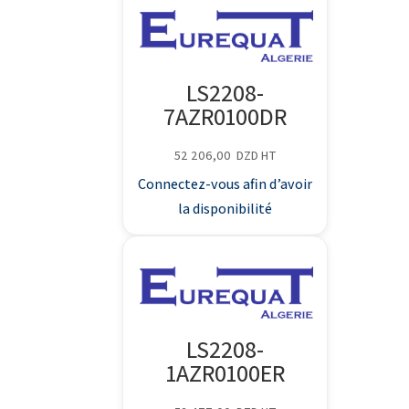
LS2208-
7AZR0100DR
52 206,00
DZD
HT
Connectez-vous afin d’avoir
la disponibilité
LS2208-
1AZR0100ER