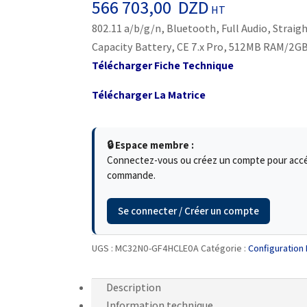
566 703,00
DZD
HT
802.11 a/b/g/n, Bluetooth, Full Audio, Straig
Capacity Battery, CE 7.x Pro, 512MB RAM/2G
Télécharger Fiche Technique
Télécharger La Matrice
🔒 Espace membre :
Connectez-vous ou créez un compte pour accéde
commande.
Se connecter / Créer un compte
UGS :
MC32N0-GF4HCLE0A
Catégorie :
Configuratio
Description
Information technique