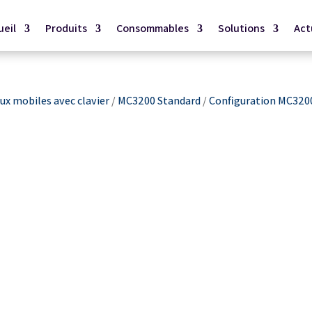
ueil
Produits
Consommables
Solutions
Act
x mobiles avec clavier
/
MC3200 Standard
/
Configuration MC320