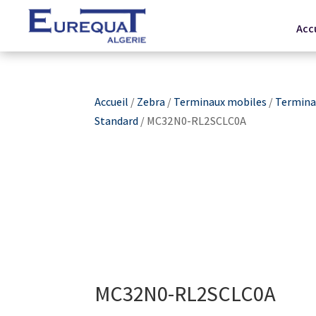
Acc
Accueil
/
Zebra
/
Terminaux mobiles
/
Terminau
Standard
/ MC32N0-RL2SCLC0A
MC32N0-RL2SCLC0A