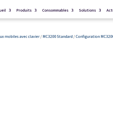
ueil
Produits
Consommables
Solutions
Act
x mobiles avec clavier
/
MC3200 Standard
/
Configuration MC320