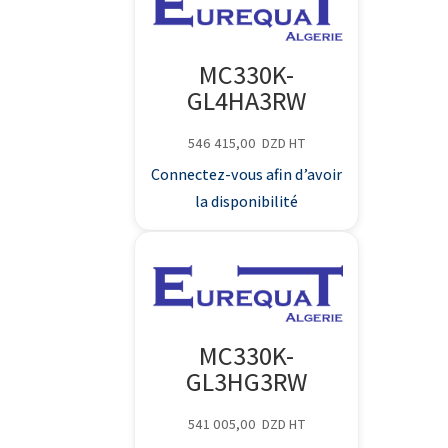
MC330K-
GL4HA3RW
546 415,00
DZD
HT
Connectez-vous afin d’avoir
la disponibilité
MC330K-
GL3HG3RW
541 005,00
DZD
HT