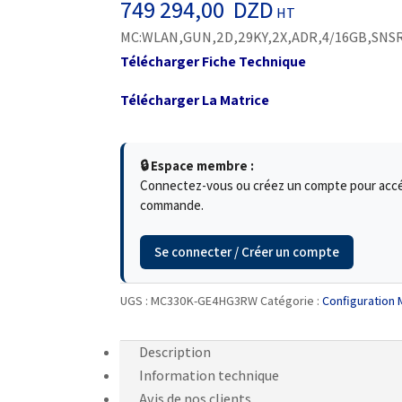
749 294,00
DZD
HT
MC:WLAN,GUN,2D,29KY,2X,ADR,4/16GB,SNS
Télécharger Fiche Technique
Télécharger La Matrice
🔒 Espace membre :
Connectez-vous ou créez un compte pour accéde
commande.
Se connecter / Créer un compte
UGS :
MC330K-GE4HG3RW
Catégorie :
Configuration
Description
Information technique
Avis de nos clients