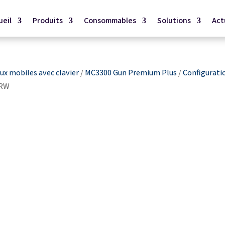
ueil
Produits
Consommables
Solutions
Act
x mobiles avec clavier
/
MC3300 Gun Premium Plus
/
Configurati
4RW