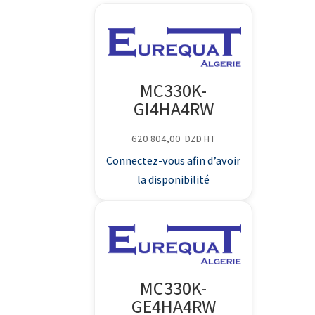
MC330K-
GI4HA4RW
620 804,00
DZD
HT
Connectez-vous afin d’avoir
la disponibilité
MC330K-
GE4HA4RW