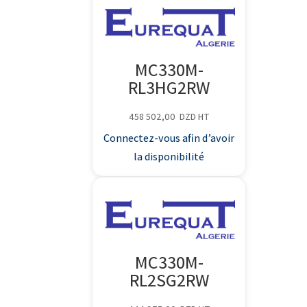
MC330M-
RL3HG2RW
458 502,00
DZD
HT
Connectez-vous afin d’avoir
la disponibilité
MC330M-
RL2SG2RW