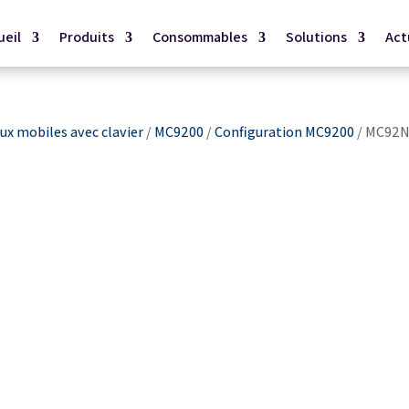
ueil
Produits
Consommables
Solutions
Act
x mobiles avec clavier
/
MC9200
/
Configuration MC9200
/ MC92N