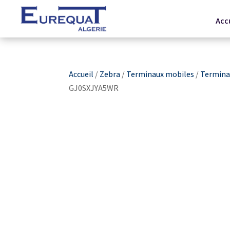
Acc
Accueil
/
Zebra
/
Terminaux mobiles
/
Terminau
GJ0SXJYA5WR