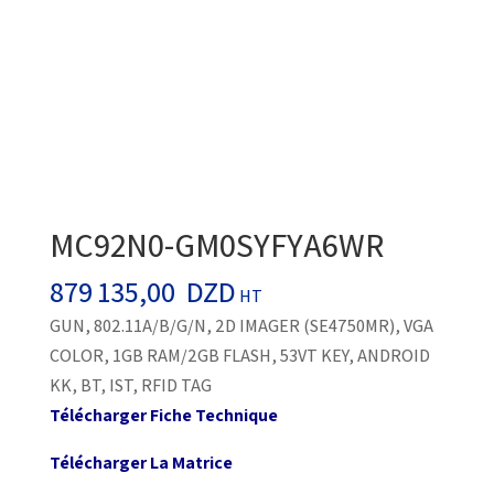
MC92N0-GM0SYFYA6WR
879 135,00
DZD
HT
GUN, 802.11A/B/G/N, 2D IMAGER (SE4750MR), VGA
COLOR, 1GB RAM/2GB FLASH, 53VT KEY, ANDROID
KK, BT, IST, RFID TAG
Télécharger Fiche Technique
Télécharger La Matrice