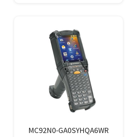
MC92N0-GA0SYHQA6WR