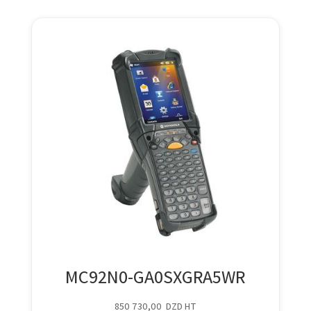
MC92N0-GA0SXGRA5WR
850 730,00
DZD
HT