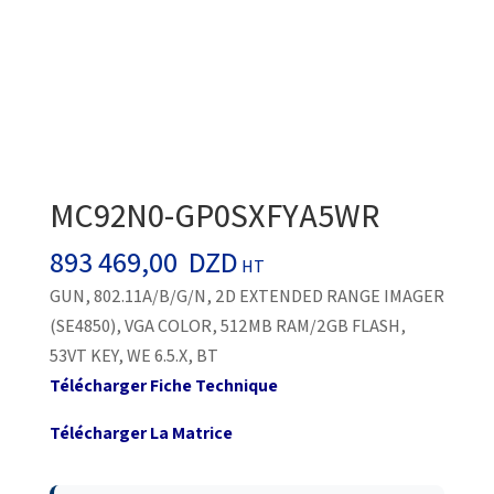
MC92N0-GP0SXFYA5WR
893 469,00
DZD
HT
GUN, 802.11A/B/G/N, 2D EXTENDED RANGE IMAGER
(SE4850), VGA COLOR, 512MB RAM/2GB FLASH,
53VT KEY, WE 6.5.X, BT
Télécharger Fiche Technique
Télécharger La Matrice