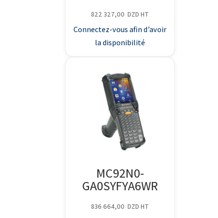
822 327,00
DZD
HT
Connectez-vous afin d’avoir
la disponibilité
MC92N0-
GA0SYFYA6WR
836 664,00
DZD
HT