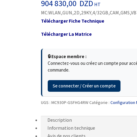
904 830,00
DZD
HT
MC:WLAN,GUN,2D,29KY,4/32GB,CAM,GMS,VB
Télécharger Fiche Technique
Télécharger La Matrice
🔒 Espace membre :
Connectez-vous ou créez un compte pour accéde
commande.
Se connecter / Créer un compte
UGS :
MC930P-GSFHG4RW
Catégorie :
Configuration
Description
Information technique
Avis de nos clients