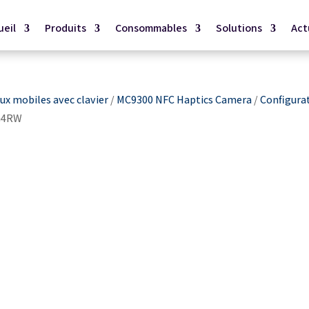
ueil
Produits
Consommables
Solutions
Act
x mobiles avec clavier
/
MC9300 NFC Haptics Camera
/
Configura
G4RW