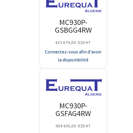
MC930P-
GSBGG4RW
823 679,00
DZD
HT
Connectez-vous afin d’avoir
la disponibilité
MC930P-
GSFAG4RW
904 830,00
DZD
HT