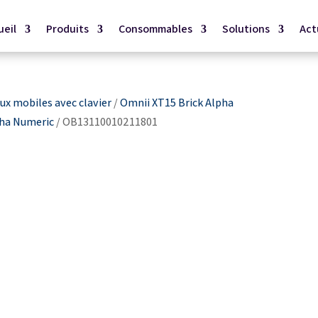
ueil
Produits
Consommables
Solutions
Act
x mobiles avec clavier
/
Omnii XT15 Brick Alpha
pha Numeric
/ OB13110010211801