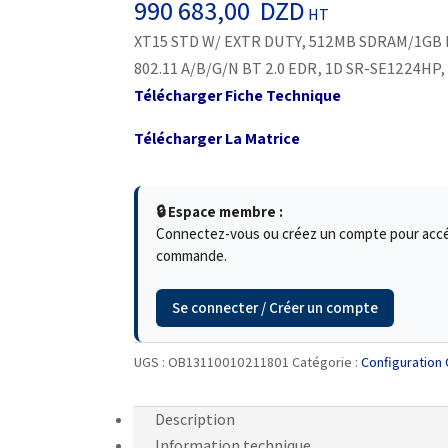
990 683,00
DZD
HT
XT15 STD W/ EXTR DUTY, 512MB SDRAM/1GB F
802.11 A/B/G/N BT 2.0 EDR, 1D SR-SE1224H
Télécharger Fiche Technique
Télécharger La Matrice
🔒 Espace membre :
Connectez-vous ou créez un compte pour accéde
commande.
Se connecter / Créer un compte
UGS :
OB13110010211801
Catégorie :
Configuration 
Description
Information technique