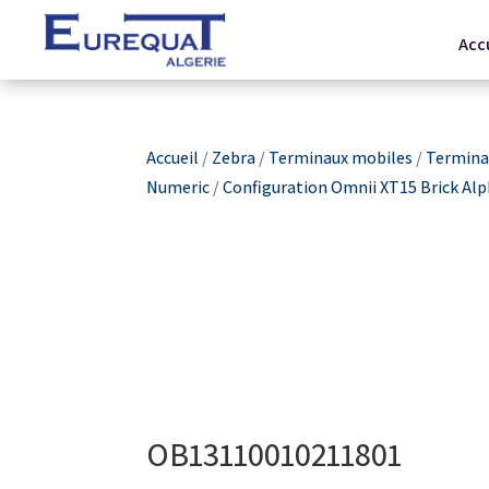
Acc
Accueil
/
Zebra
/
Terminaux mobiles
/
Terminau
Numeric
/
Configuration Omnii XT15 Brick Al
OB13110010211801