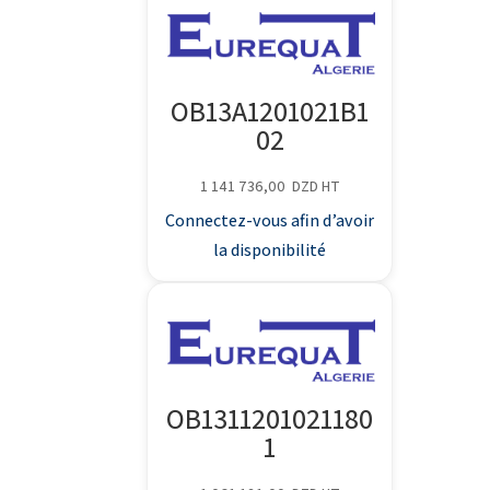
OB13A1201021B1
02
1 141 736,00
DZD
HT
Connectez-vous afin d’avoir
la disponibilité
OB1311201021180
1