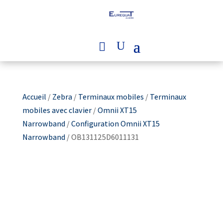
Accueil
/
Zebra
/
Terminaux mobiles
/
Terminaux
mobiles avec clavier
/
Omnii XT15
Narrowband
/
Configuration Omnii XT15
Narrowband
/ OB131125D6011131