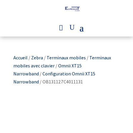
Accueil
/
Zebra
/
Terminaux mobiles
/
Terminaux
mobiles avec clavier
/
Omnii XT15
Narrowband
/
Configuration Omnii XT15
Narrowband
/ OB131127C4011131