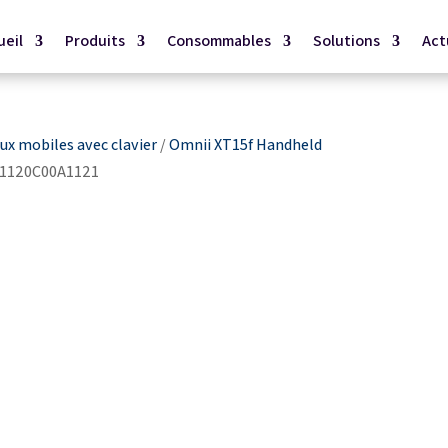
ueil
Produits
Consommables
Solutions
Act
x mobiles avec clavier
/
Omnii XT15f Handheld
31120C00A1121