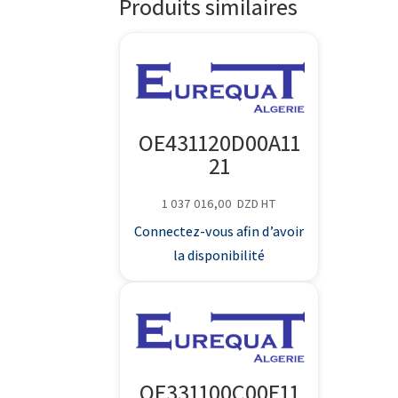
Produits similaires
OE431120D00A11
21
1 037 016,00
DZD
HT
Connectez-vous afin d’avoir
la disponibilité
OE331100C00E11