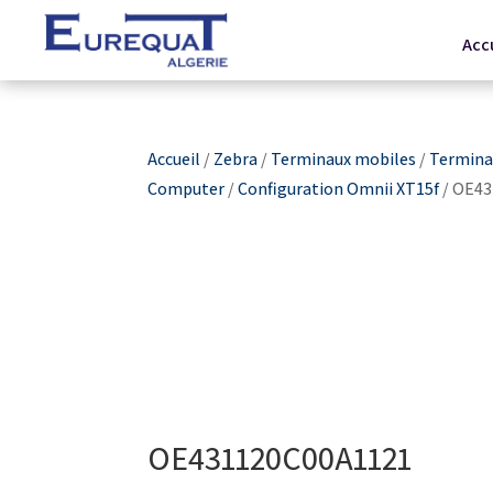
Acc
Accueil
/
Zebra
/
Terminaux mobiles
/
Terminau
Computer
/
Configuration Omnii XT15f
/ OE4
OE431120C00A1121