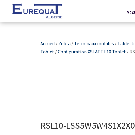
Acc
Accueil
/
Zebra
/
Terminaux mobiles
/
Tablett
Tablet
/
Configuration XSLATE L10 Tablet
/ R
RSL10-LSS5W5W4S1X2X