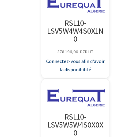
RSL10-
LSV5W4W4S0X1N
0
878 196,00
DZD
HT
Connectez-vous afin d’avoir
la disponibilité
RSL10-
LSV5W5W4S0X0X
0