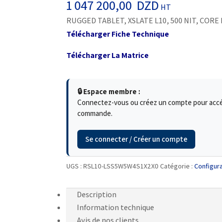
1 047 200,00
DZD
HT
RUGGED TABLET, XSLATE L10, 500 NIT, CORE I
Télécharger Fiche Technique
Télécharger La Matrice
🔒 Espace membre :
Connectez-vous ou créez un compte pour accéde
commande.
Se connecter / Créer un compte
UGS :
RSL10-LSS5W5W4S1X2X0
Catégorie :
Configur
Description
Information technique
Avis de nos clients