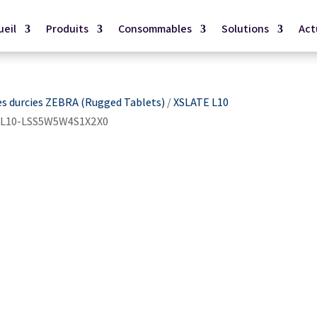
ueil
Produits
Consommables
Solutions
Act
es durcies ZEBRA (Rugged Tablets)
/
XSLATE L10
SL10-LSS5W5W4S1X2X0
0