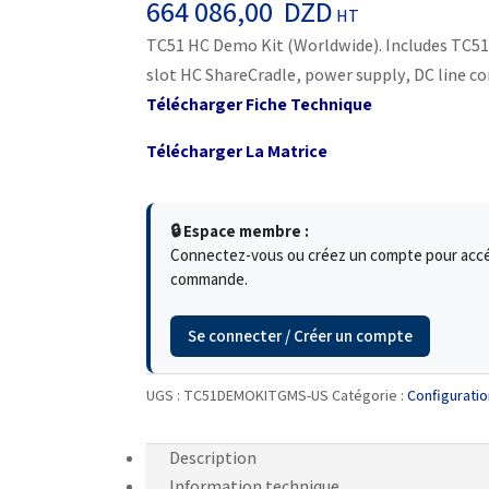
664 086,00
DZD
HT
TC51 HC Demo Kit (Worldwide). Includes TC
slot HC ShareCradle, power supply, DC line cor
Télécharger Fiche Technique
Télécharger La Matrice
🔒 Espace membre :
Connectez-vous ou créez un compte pour accéde
commande.
Se connecter / Créer un compte
UGS :
TC51DEMOKITGMS-US
Catégorie :
Configurati
Description
Information technique