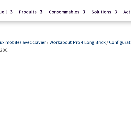
ueil
Produits
Consommables
Solutions
Act
x mobiles avec clavier
/
Workabout Pro 4 Long Brick
/
Configurat
020C