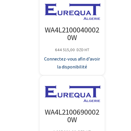
WA4L2100040002
0W
644 515,00
DZD
HT
Connectez-vous afin d’avoir
la disponibilité
WA4L2100690002
0W