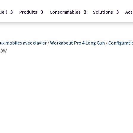
ueil
Produits
Consommables
Solutions
Act
x mobiles avec clavier
/
Workabout Pro 4 Long Gun
/
Configurati
20W