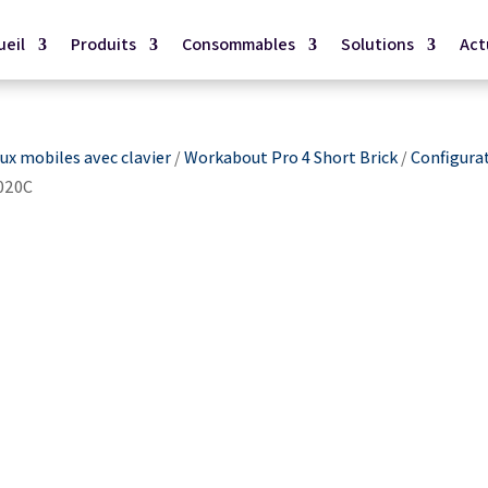
ueil
Produits
Consommables
Solutions
Act
x mobiles avec clavier
/
Workabout Pro 4 Short Brick
/
Configura
020C