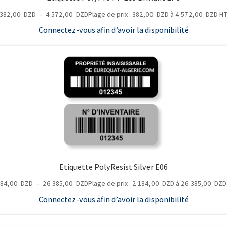
382,00
DZD
–
4 572,00
DZD
Plage de prix : 382,00 DZD à 4 572,00 DZD
H
Connectez-vous afin d’avoir la disponibilité
Etiquette PolyResist Silver E06
184,00
DZD
–
26 385,00
DZD
Plage de prix : 2 184,00 DZD à 26 385,00 DZD
Connectez-vous afin d’avoir la disponibilité