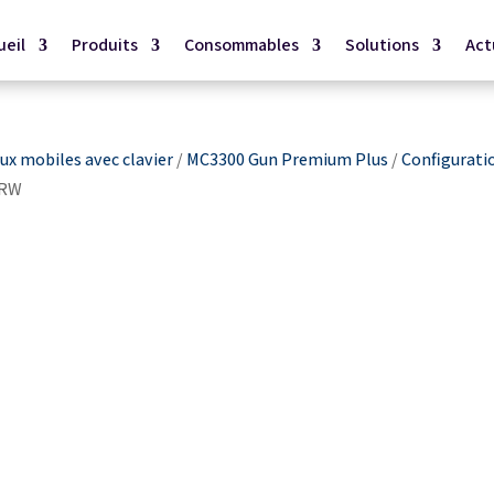
ueil
Produits
Consommables
Solutions
Act
x mobiles avec clavier
/
MC3300 Gun Premium Plus
/
Configurati
4RW