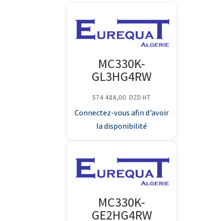
MC330K-
GL3HG4RW
574 484,00
DZD
HT
Connectez-vous afin d’avoir
la disponibilité
MC330K-
GE2HG4RW