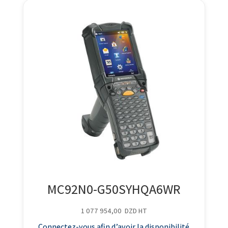
MC92N0-G50SYHQA6WR
1 077 954,00
DZD
HT
Connectez-vous afin d’avoir la disponibilité