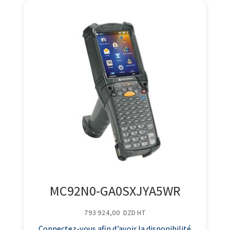
MC92N0-GA0SXJYA5WR
793 924,00
DZD
HT
Connectez-vous afin d’avoir la disponibilité