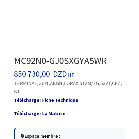
MC92N0-GJ0SXGYA5WR
850 730,00
DZD
HT
TERMINAL,GUN,ABGN,LORAX,512M/2G,53VT,CE7,
BT
Télécharger Fiche Technique
Télécharger La Matrice
🔒 Espace membre :