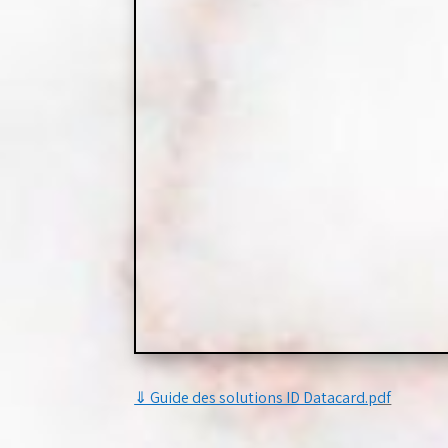
⇓ Guide des solutions ID Datacard.p
df