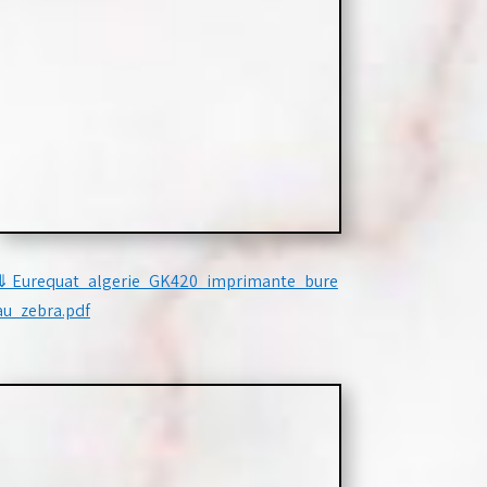
⇓
Eurequat_algerie_GK420_imprimante_bure
au_zebra.pdf