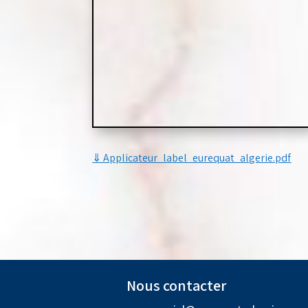
⇓
Applicateur_label_eurequat_algerie
.pdf
Nous contacter