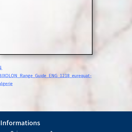
⇓
BIXOLON_Range_Guide_ENG_1218_eurequat-
algerie
Informations