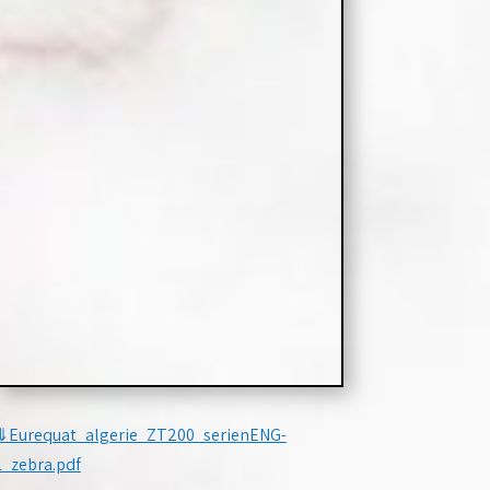
⇓Eurequat_algerie_ZT200_serienENG-
1_zebra.pdf